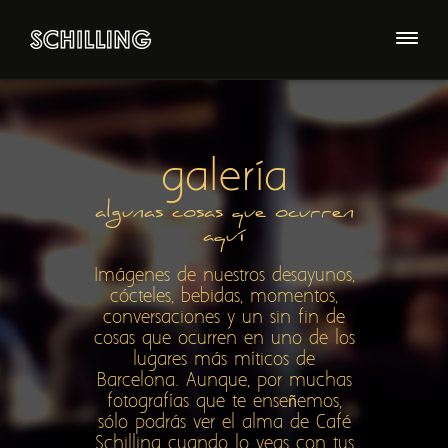
Somos Schilling
Contacto
Eventos
Comida
Bebida
galería
Galería
algunas cosas que ocurren
Art & Schilling
aquí
Imágenes de nuestros desayunos,
cócteles, bebidas, momentos,
conversaciones y un sin fin de
cosas que ocurren en uno de los
lugares más míticos de
Barcelona. Aunque, por muchas
fotografías que te enseñemos,
sólo podrás ver el alma de Café
Schilling cuando lo veas con tus